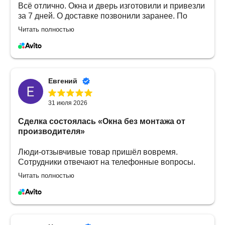
Всё отлично. Окна и дверь изготовили и привезли
за 7 дней. О доставке позвонили заранее. По
цене приемлемо, у других производителей
Читать полностью
дороже. Всё классно 👍 успехов вам и
процветания.Большое спасибо.
Евгений
31 июля 2026
Сделка состоялась
«Окна без монтажа от
производителя»
Люди-отзывчивые товар пришёл вовремя.
Сотрудники отвечают на телефонные вопросы.
Без проблем даже если что-то не понял. Или
Читать полностью
боишься там не так оплатить? Решается вопрос
легко. Все подсказывают, показывают. Без
проблем.