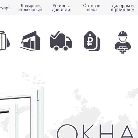
Козырьки
Регионы
Оптовая
Дилерам и
суары
стеклянные
доставки
цена
строителям
ОКНА